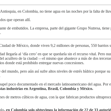
ntioquia, en Colombia, no tiene agua en las noches por la falta de llu
dos que operan allí.
ante de embutidos. La empresa, parte del gigante Grupo Nutresa, tiene p
.
iudad de México, donde viven 9,2 millones de personas, 550 barrios s
d llegaría al ‘día cero’ en que se quedaría sin el recurso vital. Pero nu
el acuífero de la ciudad —el mismo que abastece a más de dos terceras p
arios donde está prohibido entregar nuevas concesiones.
 del mundo, pero aún así sufre altos niveles de estrés hídrico porque s
.
 papel poco documentado en el mercado latinoamericano del agua. Por 
estas industrias en Argentina, Brasil, Colombia y México.
nes de metros cúbicos de agua, con la que fabrican productos ultraproc
plo
, en Colombia solo obtuvimos la información de 22 de 33 autori