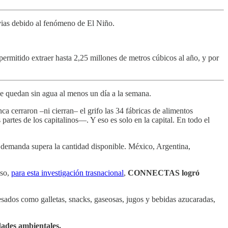
vias debido al fenómeno de El Niño.
ermitido extraer hasta 2,25 millones de metros cúbicos al año, y por
e quedan sin agua al menos un día a la semana.
nca cerraron –ni cierran– el grifo las 34 fábricas de alimentos
artes de los capitalinos—. Y eso es solo en la capital. En todo el
u demanda supera la cantidad disponible. México, Argentina,
eso,
para esta investigación trasnacional
,
CONNECTAS logró
esados como galletas, snacks, gaseosas, jugos y bebidas azucaradas,
dades ambientales.