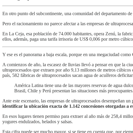
En otro punto del subcontinente, una comunidad del departamento de A
Pero el racionamiento no parece afectar a las empresas de ultraprocesa
En La Ceja, esa población de 74.000 habitantes, opera Zenú, la fabric
ellos, además, paga una tarifa irrisoria de US$ 0,006 por metro cúbico
Y ese es el panorama a baja escala, porque en una megaciudad como C
A comienzos de año, la escasez de lluvias llevó a pensar en que la ciuda
ultraprocesados que extraen por año 9,13 millones de metros cúbicos d
país, 582 fábricas de ultraprocesados sacan agua de acuíferos deficit
América Latina tiene una de las mayores reservas de agua dulce
Brasil, Chile y Perú presentan las situaciones más preocupantes
Ante este escenario, las empresas de ultraprocesados desempeñan un
identificar la ubicación exacta de 1.142 concesiones otorgadas a 
En esos lugares tienen permiso para extraer al año más de 258,4 millo
yogures endulzados, helados y salsas.
Esta cifra puede ser mucho mayor, si se tiene en cuenta que, por ejem