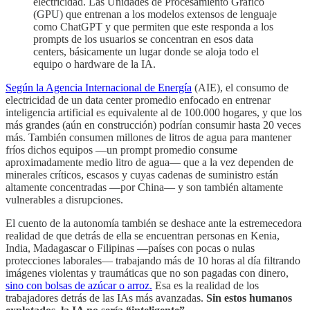
electricidad. Las Unidades de Procesamiento Gráfico
(GPU) que entrenan a los modelos extensos de lenguaje
como ChatGPT y que permiten que este responda a los
prompts de los usuarios se concentran en esos data
centers, básicamente un lugar donde se aloja todo el
equipo o hardware de la IA.
Según la Agencia Internacional de Energía
(AIE), el consumo de
electricidad de un data center promedio enfocado en entrenar
inteligencia artificial es equivalente al de 100.000 hogares, y que los
más grandes (aún en construcción) podrían consumir hasta 20 veces
más. También consumen millones de litros de agua para mantener
fríos dichos equipos —un prompt promedio consume
aproximadamente medio litro de agua— que a la vez dependen de
minerales críticos, escasos y cuyas cadenas de suministro están
altamente concentradas —por China— y son también altamente
vulnerables a disrupciones.
El cuento de la autonomía también se deshace ante la estremecedora
realidad de que detrás de ella se encuentran personas en Kenia,
India, Madagascar o Filipinas —países con pocas o nulas
protecciones laborales— trabajando más de 10 horas al día filtrando
imágenes violentas y traumáticas que no son pagadas con dinero,
sino con bolsas de azúcar o arroz.
Esa es la realidad de los
trabajadores detrás de las IAs más avanzadas.
Sin estos humanos