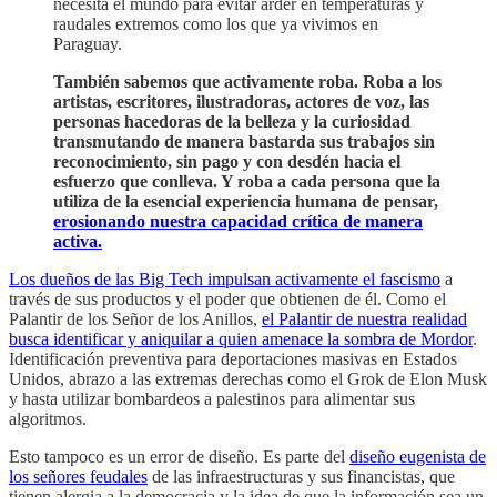
necesita el mundo para evitar arder en temperaturas y
raudales extremos como los que ya vivimos en
Paraguay.
También sabemos que activamente roba. Roba a los
artistas, escritores, ilustradoras, actores de voz, las
personas hacedoras de la belleza y la curiosidad
transmutando de manera bastarda sus trabajos sin
reconocimiento, sin pago y con desdén hacia el
esfuerzo que conlleva. Y roba a cada persona que la
utiliza de la esencial experiencia humana de pensar,
erosionando nuestra capacidad crítica de manera
activa.
Los dueños de las Big Tech impulsan activamente el fascismo
a
través de sus productos y el poder que obtienen de él. Como el
Palantir de los Señor de los Anillos,
el Palantir de nuestra realidad
busca identificar y aniquilar a quien amenace la sombra de Mordor
.
Identificación preventiva para deportaciones masivas en Estados
Unidos, abrazo a las extremas derechas como el Grok de Elon Musk
y hasta utilizar bombardeos a palestinos para alimentar sus
algoritmos.
Esto tampoco es un error de diseño. Es parte del
diseño eugenista
de
los señores feudales
de las infraestructuras y sus financistas, que
tienen alergia a la democracia y la idea de que la información sea un