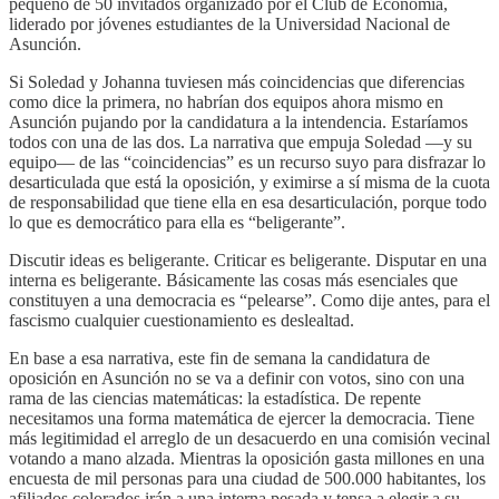
pequeño de 50 invitados organizado por el Club de Economía,
liderado por jóvenes estudiantes de la Universidad Nacional de
Asunción.
Si Soledad y Johanna tuviesen más coincidencias que diferencias
como dice la primera, no habrían dos equipos ahora mismo en
Asunción pujando por la candidatura a la intendencia. Estaríamos
todos con una de las dos. La narrativa que empuja Soledad —y su
equipo— de las “coincidencias” es un recurso suyo para disfrazar lo
desarticulada que está la oposición, y eximirse a sí misma de la cuota
de responsabilidad que tiene ella en esa desarticulación, porque todo
lo que es democrático para ella es “beligerante”.
Discutir ideas es beligerante. Criticar es beligerante. Disputar en una
interna es beligerante. Básicamente las cosas más esenciales que
constituyen a una democracia es “pelearse”. Como dije antes, para el
fascismo cualquier cuestionamiento es deslealtad.
En base a esa narrativa, este fin de semana la candidatura de
oposición en Asunción no se va a definir con votos, sino con una
rama de las ciencias matemáticas: la estadística. De repente
necesitamos una forma matemática de ejercer la democracia. Tiene
más legitimidad el arreglo de un desacuerdo en una comisión vecinal
votando a mano alzada. Mientras la oposición gasta millones en una
encuesta de mil personas para una ciudad de 500.000 habitantes, los
afiliados colorados irán a una interna pesada y tensa a elegir a su