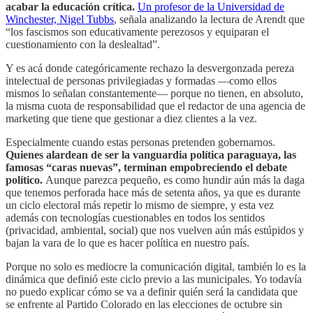
acabar la educación crítica.
Un profesor de la Universidad de
Winchester, Nigel Tubbs
, señala analizando la lectura de Arendt que
“los fascismos son educativamente perezosos y equiparan el
cuestionamiento con la deslealtad”.
Y es acá donde categóricamente rechazo la desvergonzada pereza
intelectual de personas privilegiadas y formadas —como ellos
mismos lo señalan constantemente— porque no tienen, en absoluto,
la misma cuota de responsabilidad que el redactor de una agencia de
marketing que tiene que gestionar a diez clientes a la vez.
Especialmente cuando estas personas pretenden gobernarnos.
Quienes alardean de ser la vanguardia política paraguaya, las
famosas “caras nuevas”, terminan empobreciendo el debate
político.
Aunque parezca pequeño, es como hundir aún más la daga
que tenemos perforada hace más de setenta años, ya que es durante
un ciclo electoral más repetir lo mismo de siempre, y esta vez
además con tecnologías cuestionables en todos los sentidos
(privacidad, ambiental, social) que nos vuelven aún más estúpidos y
bajan la vara de lo que es hacer política en nuestro país.
Porque no solo es mediocre la comunicación digital, también lo es la
dinámica que definió este ciclo previo a las municipales. Yo todavía
no puedo explicar cómo se va a definir quién será la candidata que
se enfrente al Partido Colorado en las elecciones de octubre sin