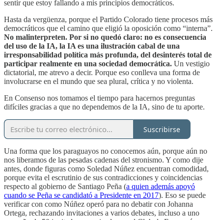
sentir que estoy fallando a mis principios democráticos.
Hasta da vergüenza, porque el Partido Colorado tiene procesos más
democráticos que el camino que eligió la oposición como “interna”.
No malinterpreten. Por si no quedó claro: no es consecuencia
del uso de la IA, la IA es una ilustración cabal de una
irresponsabilidad política más profunda, del desinterés total de
participar realmente en una sociedad democrática.
Un vestigio
dictatorial, me atrevo a decir. Porque eso conlleva una forma de
involucrarse en el mundo que sea plural, crítica y no violenta.
En Consenso nos tomamos el tiempo para hacernos preguntas
difíciles gracias a que no dependemos de la IA, sino de tu aporte.
Suscribirse
Una forma que los paraguayos no conocemos aún, porque aún no
nos liberamos de las pesadas cadenas del stronismo. Y como dije
antes, donde figuras como Soledad Núñez encuentran comodidad,
porque evita el escrutinio de sus contradicciones y coincidencias
respecto al gobierno de Santiago Peña (
a quien además apoyó
cuando se Peña se candidató a Presidente en 2017
). Eso se puede
verificar con como Núñez operó para no debatir con Johanna
Ortega, rechazando invitaciones a varios debates, incluso a uno