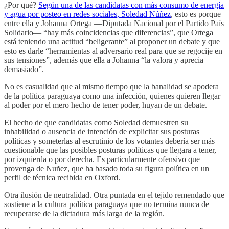
¿Por qué?
Según una de las candidatas con más consumo de energía
y agua por posteo en redes sociales, Soledad Núñez
, esto es porque
entre ella y Johanna Ortega —Diputada Nacional por el Partido País
Solidario— “hay más coincidencias que diferencias”, que Ortega
está teniendo una actitud “beligerante” al proponer un debate y que
esto es darle “herramientas al adversario real para que se regocije en
sus tensiones”, además que ella a Johanna “la valora y aprecia
demasiado”.
No es casualidad que al mismo tiempo que la banalidad se apodera
de la política paraguaya como una infección, quienes quieren llegar
al poder por el mero hecho de tener poder, huyan de un debate.
El hecho de que candidatas como Soledad demuestren su
inhabilidad o ausencia de intención de explicitar sus posturas
políticas y someterlas al escrutinio de los votantes debería ser más
cuestionable que las posibles posturas políticas que llegara a tener,
por izquierda o por derecha. Es particularmente ofensivo que
provenga de Nuñez, que ha basado toda su figura política en un
perfil de técnica recibida en Oxford.
Otra ilusión de neutralidad. Otra puntada en el tejido remendado que
sostiene a la cultura política paraguaya que no termina nunca de
recuperarse de la dictadura más larga de la región.