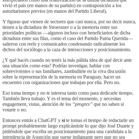
vivió el país (en manos de su partido) en contraposición a los
autoritarismos previos (en manos del Partido Liberal).
Y figuras que vienen de sectores que casi nunca, por no decir nunca,
tienen a la dictadura de Stroessner o a la memoria entre sus
prioridades políticas —algunos incluso con beneficiarios de dicha
dictadura entre sus filas, como el caso del Partido Patria Querida—
salieron con reels y comunicados condenando radicalmente los
dichos del sociólogo a la caza de interacciones y posicionamiento.
¿Y qué hacés cuando no tenés la más pálida idea de qué decir ante
una situación como esta? Podrías investigar, hablar con
sobrevivientes o sus familiares, zambullirte en la viva discusión
sobre la representación de la memoria en Paraguay, hacer un
encuentro con organizaciones que trabajan por ella. Pero no.
Eso toma tiempo y no te interesa tanto como para dedicarle tiempo.
También lleva trabajo. Y es el tema del momento, y necesitas
engagement, vistas, atención de los
“progres”
que no saben si
votarte o no.
Entonces entrás a ChatGPT y
sí
te tomas el tiempo de redactarle un
prompt probablemente largo explicándole lo que dijo José Duarte y
pidiéndole que escriba un posicionamiento para una candidata a la
intendencia de Asunción que suene indignante pero que no sea