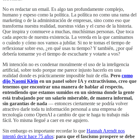
No es redactar un email. Es algo tan profundamente complejo,
humano y espeso como la política. La política no como una rama del
marketing o de la administración de empresas, sino como eso que
transforma nuestra realidad, nuestras vidas y el curso de la historia.
Que inspira y conmueve a muchas, muchísimas personas. Que toca
cada aspecto de nuestra existencia. La vereda en la que caminamos
o cuándo y cómo nos vamos a jubilar. Si no te tomas el tiempo de
reflexionar sobre eso, ¿en qué usas tu tiempo? Y también, ¿por qué
debería tomarme yo el tiempo de escucharte y votarte a vos?
Mi intención no es condenar moralmente el uso de la inteligencia
artificial, sobre todo porque me parece injusto hacerlo en una
realidad donde es prácticamente imposible huir de ella.
Pero
como
dijo Naomi Klein
en un panel sobre IA y extractivismo, creo que
tenemos que encontrar una manera de hablar al respecto,
entendiendo que estamos sumidos en un sistema donde la gente
está trabajando por un salario miserable, de manera informal,
sin garantías de nada
— entonces ciertamente se podría volver
atractivo darle toda tu información personal a una empresa de
tecnología como OpenAI a cambio de que te haga tu trabajo más
fácil. Yo misma llegué a caer en ese agujero.
Sin embargo es importante recordar lo que
Hannah Arendt nos
intentó decir hace 75 años
:
para que el fascismo prospere se debe