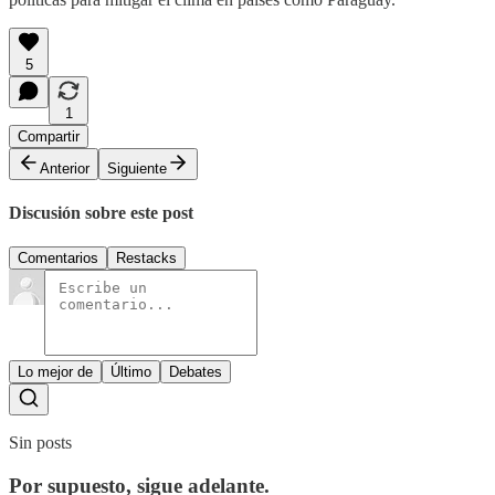
5
1
Compartir
Anterior
Siguiente
Discusión sobre este post
Comentarios
Restacks
Lo mejor de
Último
Debates
Sin posts
Por supuesto, sigue adelante.