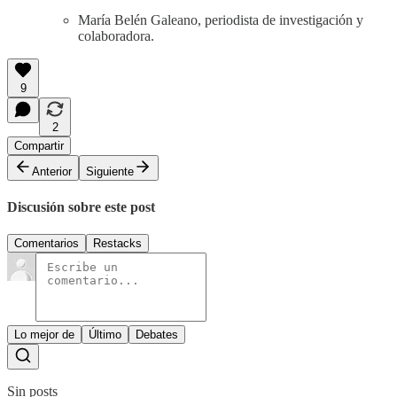
María Belén Galeano, periodista de investigación y
colaboradora.
9
2
Compartir
Anterior
Siguiente
Discusión sobre este post
Comentarios
Restacks
Lo mejor de
Último
Debates
Sin posts