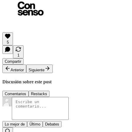
5
1
Compartir
Anterior
Siguiente
Discusión sobre este post
Comentarios
Restacks
Lo mejor de
Último
Debates